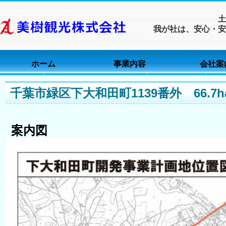
お問
土
我が社は、安心・安
千葉県千葉市緑
ホーム
事業内容
会社案
千葉市緑区下大和田町1139番外 66.7ha
案内図